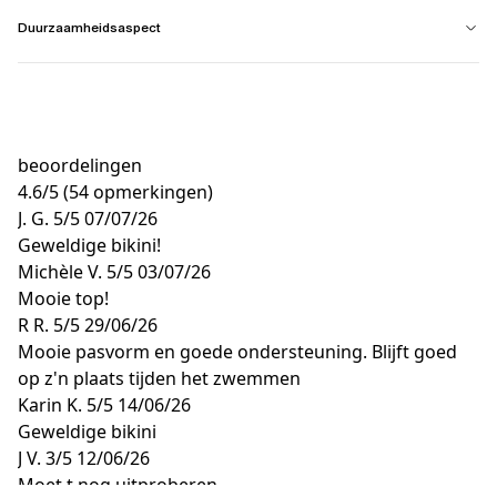
Duurzaamheidsaspect
beoordelingen
4.6
/
5
(54 opmerkingen)
J. G.
5/5
07/07/26
Geweldige bikini!
Michèle V.
5/5
03/07/26
Mooie top!
R R.
5/5
29/06/26
Mooie pasvorm en goede ondersteuning. Blijft goed
op z'n plaats tijden het zwemmen
Karin K.
5/5
14/06/26
Geweldige bikini
J V.
3/5
12/06/26
Moet t nog uitproberen