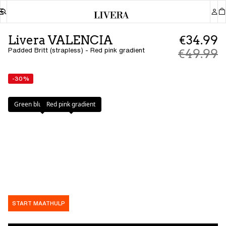
Livera VALENCIA
€34.99
Padded Britt (strapless) - Red pink gradient
€49.99
-30%
Kleur
:
Red pink gradient
Green blue gradient
Red pink gradient
START MAATHULP