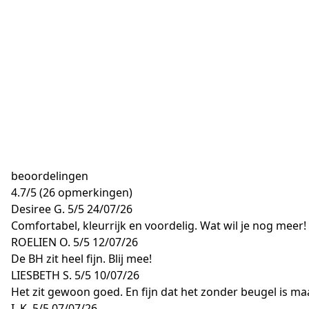
beoordelingen
4.7
/
5
(26 opmerkingen)
Desiree G.
5/5
24/07/26
Comfortabel, kleurrijk en voordelig. Wat wil je nog meer!
ROELIEN O.
5/5
12/07/26
De BH zit heel fijn. Blij mee!
LIESBETH S.
5/5
10/07/26
Het zit gewoon goed. En fijn dat het zonder beugel is maa
I. K.
5/5
07/07/26