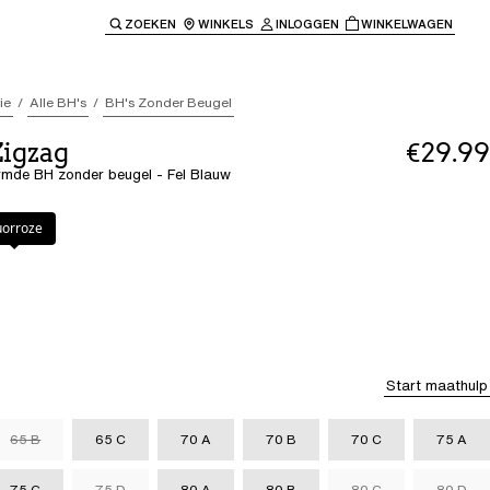
ZOEKEN
WINKELS
INLOGGEN
WINKELWAGEN
e keren naar de hoofdnavigatie.
ie
Alle BH's
BH's Zonder Beugel
Zigzag
€29.99
rmde BH zonder beugel - Fel Blauw
w
uorroze
Start maathulp
65 B
65 C
70 A
70 B
70 C
75 A
75 C
75 D
80 A
80 B
80 C
80 D