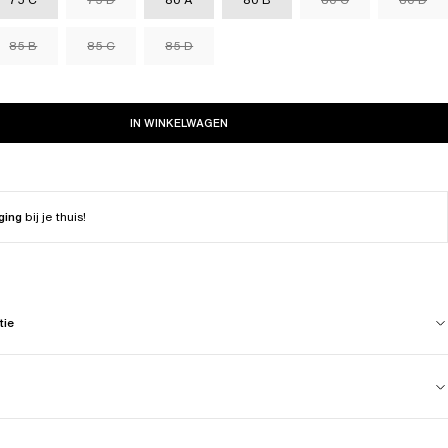
85 B
85 C
85 D
IN WINKELWAGEN
ging
bij je thuis!
tie