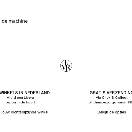
in de machine
 WINKELS IN NEDERLAND
GRATIS VERZENDIN
Altijd een Livera
Via Click & Collect
bij jou in de buurt
of thuisbezorgd vanaf €
 jouw dichtsbijzijnde winkel
Bekijk de opties