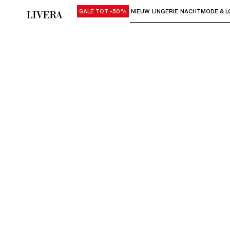
SALE TOT -50%
NIEUW
LINGERIE
NACHTMODE & L
Gebruik "Pijl omlaag" of "Enter" om su