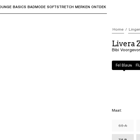
OUNGE
BASICS
BADMODE
SOFTSTRETCH
MERKEN
ONTDEK
bmenu's te openen en "Pijl omhoog" of "Escape" om terug t
Home
Linger
Livera 
Bibi Voorgevo
Kleur
:
Fel Blau
Fel Blauw
Fl
Maat
:
65 A
75 B