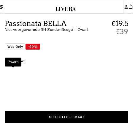
Passionata BELLA
€19.5
Niet voorgevormde BH Zonder Beugel - Zwart
€39
Web Only
-50%
Kleur
:
Zwart
Zwart
SELECTEER JE MAAT