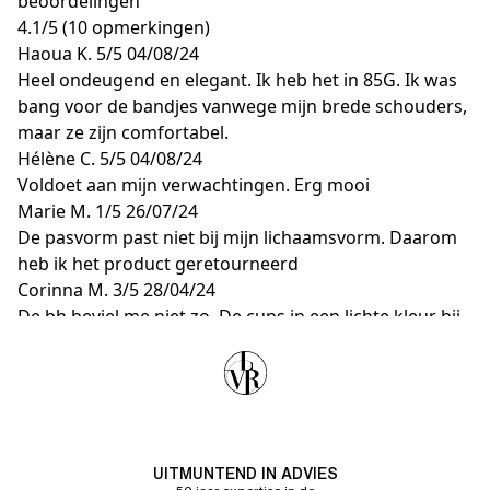
beoordelingen
4.1
/
5
(10 opmerkingen)
Haoua K.
5/5
04/08/24
Heel ondeugend en elegant. Ik heb het in 85G. Ik was
bang voor de bandjes vanwege mijn brede schouders,
maar ze zijn comfortabel.
Hélène C.
5/5
04/08/24
Voldoet aan mijn verwachtingen. Erg mooi
Marie M.
1/5
26/07/24
De pasvorm past niet bij mijn lichaamsvorm. Daarom
heb ik het product geretourneerd
Corinna M.
3/5
28/04/24
De bh beviel me niet zo. De cups in een lichte kleur bij
het zwart contrasteren te veel en vormen een te grote
tegenstelling. Vooral in combinatie met de onderdelen
ziet dat er niet mooi uit. De cups onder de punt
hadden op zijn minst middelgrijs moeten zijn, beter
zelfs zwart. Bovendien legde de punt zich niet glad aan
tegen het lichaam aan de randen van de cups.
UITMUNTEND IN ADVIES