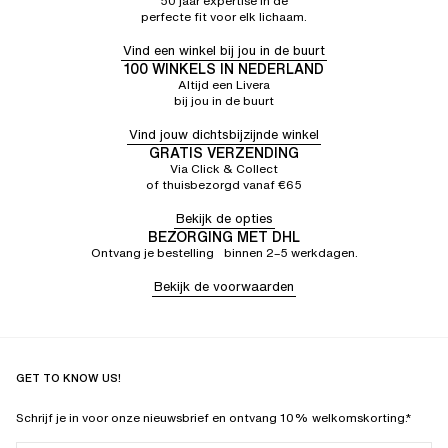
50 jaar expertise in de
P. V.
4/5
29/02/24
perfecte fit voor elk lichaam.
Prettig, draagbaar maar iets te kwetsbaar materiaal
Vind een winkel bij jou in de buurt
100 WINKELS IN NEDERLAND
Altijd een Livera
bij jou in de buurt
Vind jouw dichtsbijzijnde winkel
GRATIS VERZENDING
Via Click & Collect
of thuisbezorgd vanaf €65
Bekijk de opties
BEZORGING MET DHL
Ontvang je bestelling binnen 2–5 werkdagen.
Bekijk de voorwaarden
GET TO KNOW US!
Schrijf je in voor onze nieuwsbrief en ontvang 10% welkomskorting.*