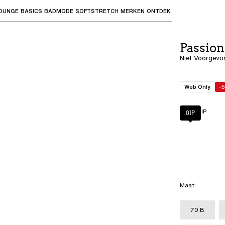
OUNGE
BASICS
BADMODE
SOFTSTRETCH
MERKEN
ONTDEK
bmenu's te openen en "Pijl omhoog" of "Escape" om terug t
Passion
Niet Voorgevo
Web Only
-
Kleur
:
0IP
0IP
Maat
:
70 B