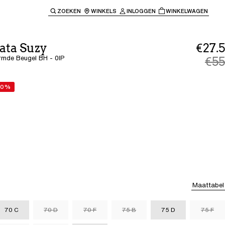
ZOEKEN
WINKELS
INLOGGEN
WINKELWAGEN
e keren naar de hoofdnavigatie.
ata Suzy
€27.5
rmde Beugel BH - 0IP
€55
50%
Maattabel
70 C
70 D
70 F
75 B
75 D
75 F