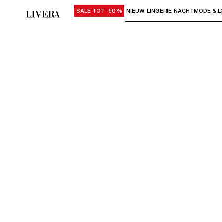
SALE TOT -50%
NIEUW
LINGERIE
NACHTMODE & L
Gebruik "Pijl omlaag" of "Enter" om su