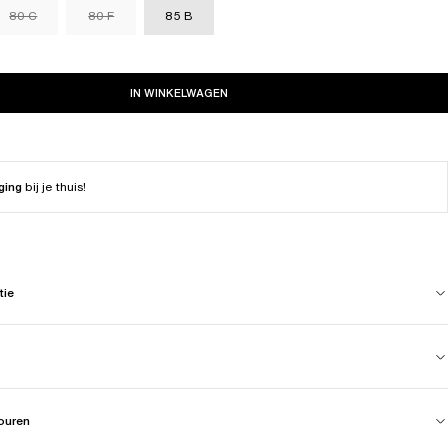
80 C
80 F
85 B
IN WINKELWAGEN
ging
bij je thuis!
tie
touren