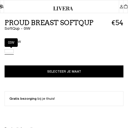
PROUD BREAST SOFTQUP
€54
SoftQup - 0IW
Kleur
:
0IW
0IW
SELECTEER JE MAAT
Gratis bezorging
bij je thuis!