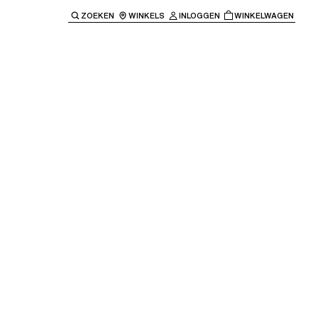
ZOEKEN
WINKELS
INLOGGEN
WINKELWAGEN
e keren naar de hoofdnavigatie.