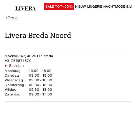
SALE TOT -50%
NIEUW
LINGERIE
NACHTMODE & L
Gebruik "Pijl omlaag" of "Enter" om su
Terug
Livera Breda Noord
Moerwijk 47
,
4826 HP
Breda
+31765871870
Gesloten
Maandag
13:00 - 18:00
Dinsdag
09:30 - 18:00
Woensdag
09:30 - 18:00
Donderdag
09:30 - 18:00
Vrijdag
09:30 - 18:00
Zaterdag
09:30 - 17:00