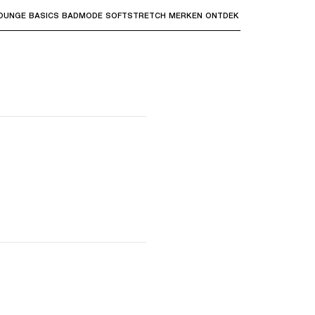
OUNGE
BASICS
BADMODE
SOFTSTRETCH
MERKEN
ONTDEK
bmenu's te openen en "Pijl omhoog" of "Escape" om terug t