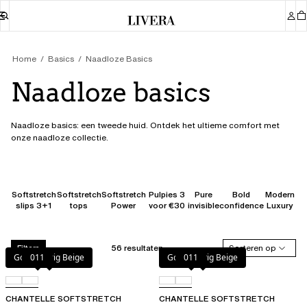
Home
Basics
Naadloze Basics
Naadloze basics
Naadloze basics: een tweede huid. Ontdek het ultieme comfort met
onze naadloze collectie.
Softstretch
Softstretch
Softstretch
Pulpies 3
Pure
Bold
Modern
slips 3+1
tops
Power
voor €30
invisible
confidence
Luxury
56 resultaten
Sorteren op
Filters
Goudkleurig Beige
011
Goudkleurig Beige
011
CHANTELLE SOFTSTRETCH
CHANTELLE SOFTSTRETCH