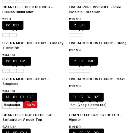
CHANTELLE PULP PULPIES –
LIVERA PURE INVISIBLE – Pure
Pulpies Bikini brief
invisible - Brazilian
€11.9
€16.99
Polignac
011
Polignac
011
LIVERA MODERN LUXURY – Lindsey
LIVERA MODERN LUXURY – String
T-shirt BH
€17.99
€44.99
Polignac
011
0ME
Polignac
011
0ME
LIVERA MODERN LUXURY –
LIVERA MODERN LUXURY – Maxi
Strapless
€19.99
€44.99
Marineblauw
011
01N
02E
Capuccino
020
02E
02T
Bestseller
-50%
3+1 (voeg 4 items toe)
CHANTELLE SOFTSTRETCH –
CHANTELLE SOFTSTRETCH –
Softstretch V-neck Top
Hipster
€24
€48
€14.99
Mocca
0RG
0YU
Marineblauw
020
073
0OL