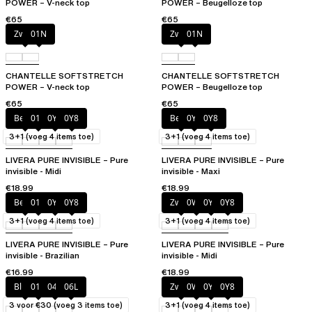
POWER – V-neck top
POWER – Beugelloze top
€65
€65
Zwart
01N
Zwart
01N
CHANTELLE SOFTSTRETCH
CHANTELLE SOFTSTRETCH
POWER – V-neck top
POWER – Beugelloze top
€65
€65
Beige
011
0Y3
0Y8
Beige
0Y3
0Y8
3+1 (voeg 4 items toe)
3+1 (voeg 4 items toe)
LIVERA PURE INVISIBLE – Pure
LIVERA PURE INVISIBLE – Pure
invisible - Midi
invisible - Maxi
€18.99
€18.99
Beige
011
0Y3
0Y8
Zwart
0WU
0Y3
0Y8
3+1 (voeg 4 items toe)
3+1 (voeg 4 items toe)
LIVERA PURE INVISIBLE – Pure
LIVERA PURE INVISIBLE – Pure
invisible - Brazilian
invisible - Midi
€16.99
€18.99
Blush
011
044
06L
Zwart
0WU
0Y3
0Y8
3 voor €30 (voeg 3 items toe)
3+1 (voeg 4 items toe)