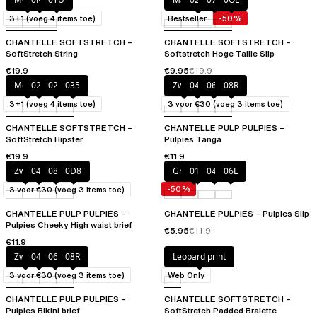
3+1 (voeg 4 items toe)
Bestseller
-50%
CHANTELLE SOFTSTRETCH –
CHANTELLE SOFTSTRETCH –
SoftStretch String
Softstretch Hoge Taille Slip
€19.9
€9.95
€19.9
Mocca
020
02T
035
Zwart
044
06L
08R
3+1 (voeg 4 items toe)
3 voor €30 (voeg 3 items toe)
CHANTELLE SOFTSTRETCH –
CHANTELLE PULP PULPIES –
SoftStretch Hipster
Pulpies Tanga
€19.9
€11.9
Zwart
044
08R
0D8
Grenadine
011
044
06L
-50%
3 voor €30 (voeg 3 items toe)
CHANTELLE PULP PULPIES –
CHANTELLE PULPIES – Pulpies Slip
Pulpies Cheeky High waist brief
€5.95
€11.9
€11.9
Zwart
044
06L
08R
Leopard print
3 voor €30 (voeg 3 items toe)
Web Only
CHANTELLE PULP PULPIES –
CHANTELLE SOFTSTRETCH –
Pulpies Bikini brief
SoftStretch Padded Bralette