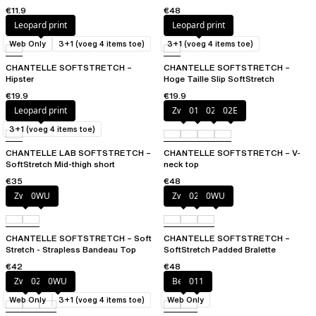
€11.9
€48
Leopard print
Leopard print
Web Only
3+1 (voeg 4 items toe)
3+1 (voeg 4 items toe)
CHANTELLE SOFTSTRETCH –
CHANTELLE SOFTSTRETCH –
Hipster
Hoge Taille Slip SoftStretch
€19.9
€19.9
Leopard print
Zwart
01N
023
02E
3+1 (voeg 4 items toe)
CHANTELLE LAB SOFTSTRETCH –
CHANTELLE SOFTSTRETCH – V-
SoftStretch Mid-thigh short
neck top
€35
€48
Zwart
0WU
Zwart
02E
0WU
CHANTELLE SOFTSTRETCH – Soft
CHANTELLE SOFTSTRETCH –
Stretch - Strapless Bandeau Top
SoftStretch Padded Bralette
€42
€48
Zwart
027
0WU
Beige
011
Web Only
3+1 (voeg 4 items toe)
Web Only