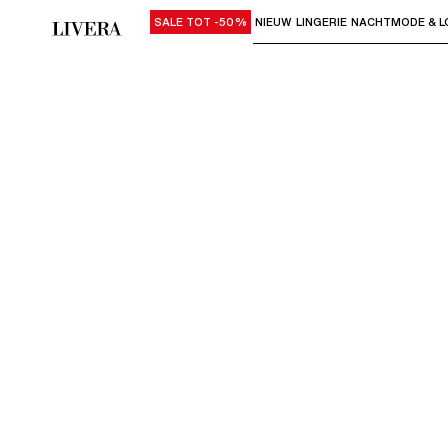
SALE TOT -50%
NIEUW
LINGERIE
NACHTMODE & L
Gebruik "Pijl omlaag" of "Enter" om su