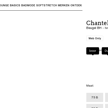
OUNGE
BASICS
BADMODE
SOFTSTRETCH
MERKEN
ONTDEK
bmenu's te openen en "Pijl omhoog" of "Escape" om terug t
Chante
Beugel BH - Iv
Web Only
Kleur
:
Ivoor
Ivoor
Du
Maat
:
75 B