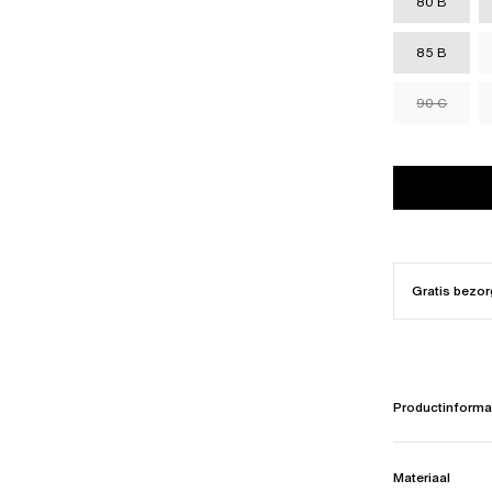
80 B
85 B
90 C
Gratis bezor
Productinforma
Materiaal