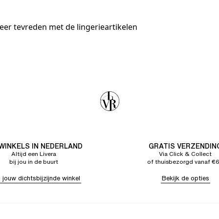
zeer tevreden met de lingerieartikelen
 WINKELS IN NEDERLAND
GRATIS VERZENDIN
Altijd een Livera
Via Click & Collect
bij jou in de buurt
of thuisbezorgd vanaf €
 jouw dichtsbijzijnde winkel
Bekijk de opties