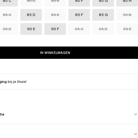
80 C
80 D
80 E
80 F
80 G
80 H
85 C
85 D
85 E
85 F
85 G
90 B
90 D
90 E
90 F
95 C
95 D
95 E
IN WINKELWAGEN
ging
bij je thuis!
tie