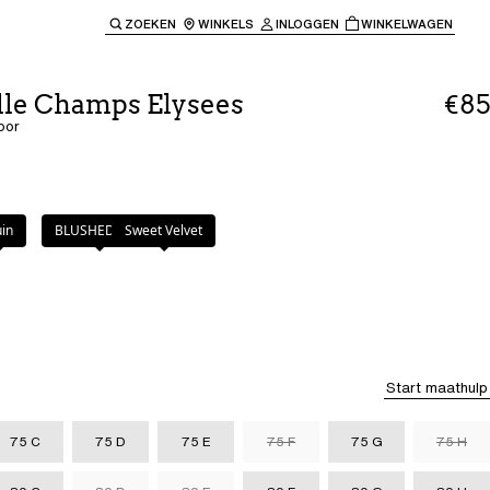
ZOEKEN
WINKELS
INLOGGEN
WINKELWAGEN
e keren naar de hoofdnavigatie.
lle Champs Elysees
€85
oor
in
BLUSHED ASH
Sweet Velvet
Start maathulp
75 C
75 D
75 E
75 F
75 G
75 H