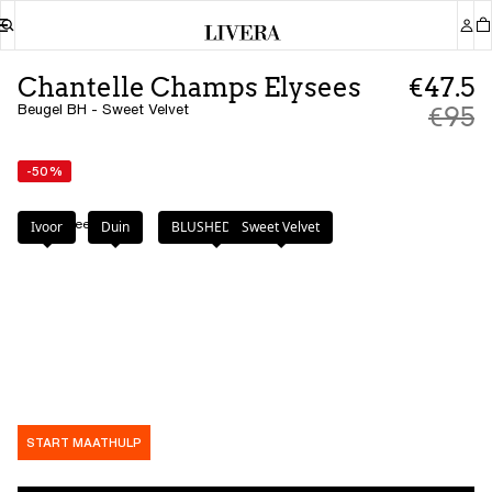
Chantelle Champs Elysees
€47.5
Beugel BH - Sweet Velvet
€95
-50%
Kleur
:
Sweet Velvet
Ivoor
Duin
BLUSHED ASH
Sweet Velvet
START MAATHULP