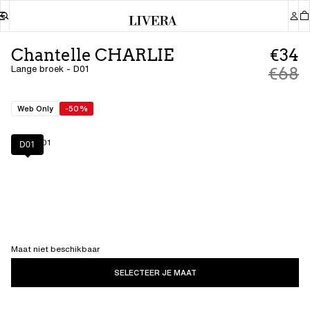
Chantelle CHARLIE
€34
Lange broek - D01
€68
Web Only
-50%
Kleur
:
D01
D01
Maat niet beschikbaar
SELECTEER JE MAAT