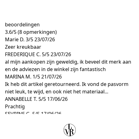
beoordelingen
3.6
/
5
(8 opmerkingen)
Marie D.
3/5
23/07/26
Zeer kreukbaar
FREDERIQUE C.
5/5
23/07/26
al mijn aankopen zijn geweldig, ik beveel dit merk aan
en de adviezen in de winkel zijn fantastisch
MARINA M.
1/5
21/07/26
Ik heb dit artikel geretourneerd. Ik vond de pasvorm
niet leuk, te wijd, en ook niet het materiaal...
ANNABELLE T.
5/5
17/06/26
Prachtig
SEVRINE G.
5/5
17/06/26
Goede kwaliteit en zeer mooie kleur