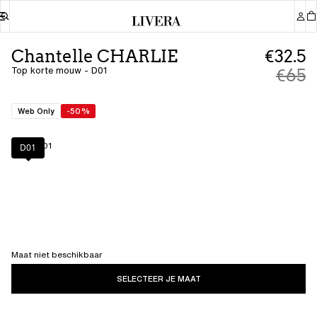
Chantelle CHARLIE
€32.5
Top korte mouw - D01
€65
Web Only
-50%
Kleur
:
D01
D01
Maat niet beschikbaar
SELECTEER JE MAAT