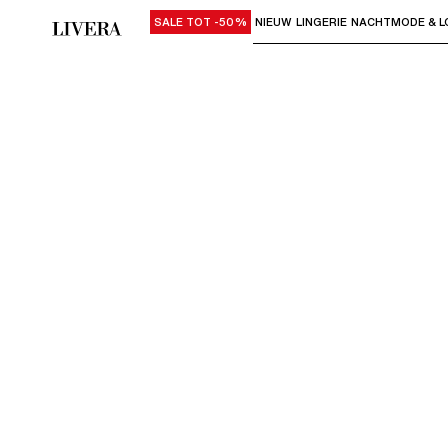
SALE TOT -50%
NIEUW
LINGERIE
NACHTMODE & L
Gebruik "Pijl omlaag" of "Enter" om su