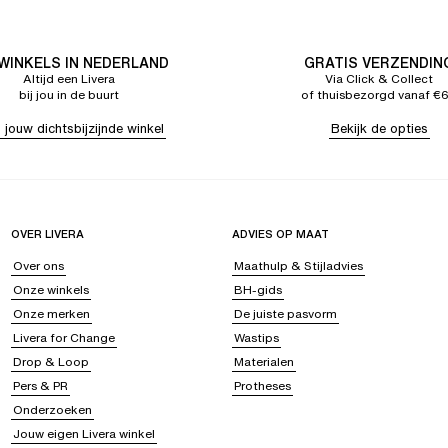
 WINKELS IN NEDERLAND
GRATIS VERZENDIN
Altijd een Livera
Via Click & Collect
bij jou in de buurt
of thuisbezorgd vanaf €
 jouw dichtsbijzijnde winkel
Bekijk de opties
OVER LIVERA
ADVIES OP MAAT
Over ons
Maathulp & Stijladvies
Onze winkels
BH-gids
Onze merken
De juiste pasvorm
Livera for Change
Wastips
Drop & Loop
Materialen
Pers & PR
Protheses
Onderzoeken
Jouw eigen Livera winkel