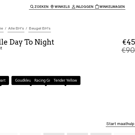
ZOEKEN
WINKELS
INLOGGEN
WINKELWAGEN
e keren naar de hoofdnavigatie.
ie
Alle BH's
Beugel BH's
le Day To Night
€45
it
€90
art
Goudkleurig Beige
Racing Green
Tender Yellow
Start maathulp