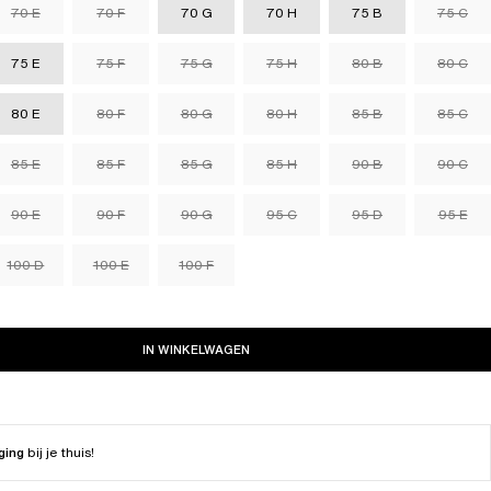
70 E
70 F
70 G
70 H
75 B
75 C
75 E
75 F
75 G
75 H
80 B
80 C
80 E
80 F
80 G
80 H
85 B
85 C
85 E
85 F
85 G
85 H
90 B
90 C
90 E
90 F
90 G
95 C
95 D
95 E
100 D
100 E
100 F
IN WINKELWAGEN
ging
bij je thuis!