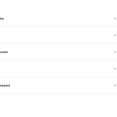
tie
touren
aspect