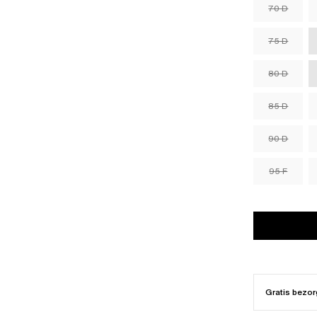
70 D
75 D
80 D
85 D
90 D
95 F
Gratis bezor