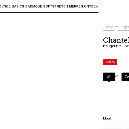
OUNGE
BASICS
BADMODE
SOFTSTRETCH
MERKEN
ONTDEK
bmenu's te openen en "Pijl omhoog" of "Escape" om terug t
Home
Linger
Chantel
Beugel BH - W
-50%
Kleur
:
Wit
Wit
Zw
Maat
: