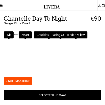
Chantelle Day To Night
€90
Beugel BH - Zwart
Kleur
:
Zwart
Wit
Zwart
Goudkleurig Beige
Racing Green
Tender Yellow
START MAATHULP
SELECTEER JE MAAT