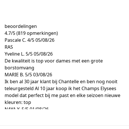
beoordelingen
4.7
/
5
(819 opmerkingen)
Pascale C.
4/5
05/08/26
RAS
Yveline L.
5/5
05/08/26
De kwaliteit is top voor dames met een grote
borstomvang
MARIE B.
5/5
03/08/26
Ik ben al 30 jaar klant bij Chantelle en ben nog nooit
teleurgesteld Al 10 jaar koop ik het Champs Elysees
model dat perfect bij me past en elke seizoen nieuwe
kleuren: top
NAYA Y.
5/5
01/08/26
Geweldig, ik hou ervan en zeer goede ontvangst
Sandrine M.
5/5
01/08/26