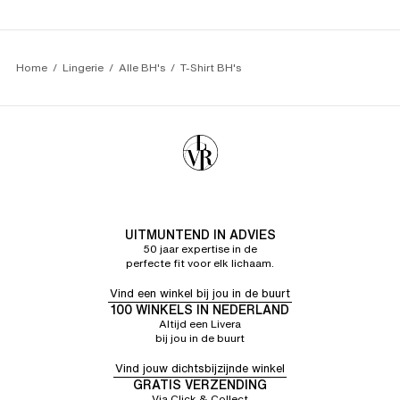
hebben gekozen, maar met assistentie Kreeg ik een
beha alsof ik er geen draag😁
CORINNE G.
5/5
28/07/26
Artikel voldoet aan mijn verwachtingen
Home
Lingerie
Alle BH's
T-Shirt BH's
UITMUNTEND IN ADVIES
50 jaar expertise in de
perfecte fit voor elk lichaam.
Vind een winkel bij jou in de buurt
100 WINKELS IN NEDERLAND
Altijd een Livera
bij jou in de buurt
Vind jouw dichtsbijzijnde winkel
GRATIS VERZENDING
Via Click & Collect