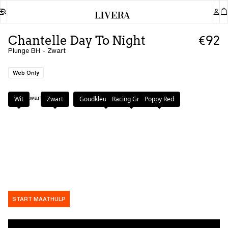
Chantelle Day To Night
€92
Plunge BH - Zwart
Web Only
Kleur
:
Zwart
Wit
Zwart
Goudkleurig Beige
Racing Green
Poppy Red
START MAATHULP