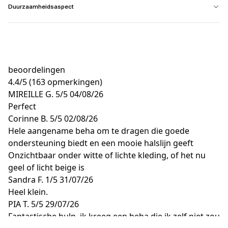
Duurzaamheidsaspect
beoordelingen
4.4
/
5
(163 opmerkingen)
MIREILLE G.
5/5
04/08/26
Perfect
Corinne B.
5/5
02/08/26
Hele aangename beha om te dragen die goede
ondersteuning biedt en een mooie halslijn geeft
Onzichtbaar onder witte of lichte kleding, of het nu
geel of licht beige is
Sandra F.
1/5
31/07/26
Heel klein.
PIA T.
5/5
29/07/26
Fantastische hulp, ik kreeg een beha die ik zelf niet zou