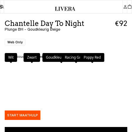
Chantelle Day To Night
€92
Plunge BH - Goudkleurig Beige
Web Only
Kleur
:
Goudkleurig Beige
Wit
Zwart
Goudkleurig Beige
Racing Green
Poppy Red
START MAATHULP