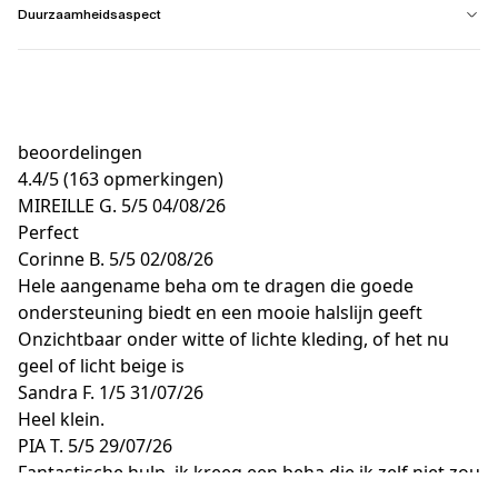
Duurzaamheidsaspect
beoordelingen
4.4
/
5
(163 opmerkingen)
MIREILLE G.
5/5
04/08/26
Perfect
Corinne B.
5/5
02/08/26
Hele aangename beha om te dragen die goede
ondersteuning biedt en een mooie halslijn geeft
Onzichtbaar onder witte of lichte kleding, of het nu
geel of licht beige is
Sandra F.
1/5
31/07/26
Heel klein.
PIA T.
5/5
29/07/26
Fantastische hulp, ik kreeg een beha die ik zelf niet zou