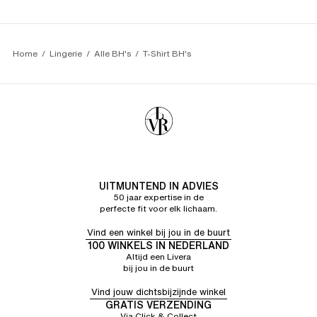
hebben gekozen, maar met assistentie Kreeg ik een
beha alsof ik er geen draag😁
CORINNE G.
5/5
28/07/26
Artikel voldoet aan mijn verwachtingen
Home
Lingerie
Alle BH's
T-Shirt BH's
UITMUNTEND IN ADVIES
50 jaar expertise in de
perfecte fit voor elk lichaam.
Vind een winkel bij jou in de buurt
100 WINKELS IN NEDERLAND
Altijd een Livera
bij jou in de buurt
Vind jouw dichtsbijzijnde winkel
GRATIS VERZENDING
Via Click & Collect