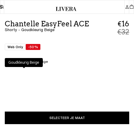
Chantelle EasyFeel ACE
€16
Shorty - Goudkleurig Beige
€32
Web Only
-50%
Kleur
:
Goudkleurig Beige
Goudkleurig Beige
SELECTEER JE MAAT