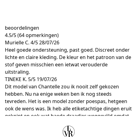
beoordelingen
4.5
/
5
(64 opmerkingen)
Murielle C.
4/5
28/07/26
Heel goede ondersteuning, past goed. Discreet onder
lichte en claire kleding. De kleur en het patroon van de
stof geven misschien een ietwat verouderde
uitstraling.
TINEKE K.
5/5
19/07/26
Dit model van Chantelle zou ik nooit zelf gekozen
hebben. Nu na enige weken ben ik nog steeds
tevreden. Het is een model zonder poespas, hetgeen
ook de wens was. Ik heb alle etiketachtige dingen eruit
geknipt en ook wat haede draadjes weggevijld omdat
ze irriteerden bij de haakjes. Nu kriebeld er niets meer.
H. K.
5/5
30/06/26