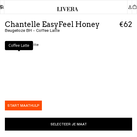
Chantelle EasyFeel Honey
€62
Beugelloze BH - Coffee Latte
Kleur
:
Coffee Latte
Coffee Latte
START MAATHULP
SELECTEER JE MAAT