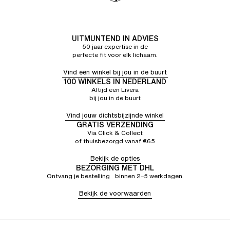
Goede service en medewerkers die je goed helpen
BERNADETTE C.
5/5
23/06/26
Heel comfortabel
ANETTE S.
5/5
15/06/26
UITMUNTEND IN ADVIES
50 jaar expertise in de
Aangenaam om te dragen, perfecte maat
perfecte fit voor elk lichaam.
Vind een winkel bij jou in de buurt
100 WINKELS IN NEDERLAND
Altijd een Livera
bij jou in de buurt
Vind jouw dichtsbijzijnde winkel
GRATIS VERZENDING
Via Click & Collect
of thuisbezorgd vanaf €65
Bekijk de opties
BEZORGING MET DHL
Ontvang je bestelling binnen 2–5 werkdagen.
Bekijk de voorwaarden