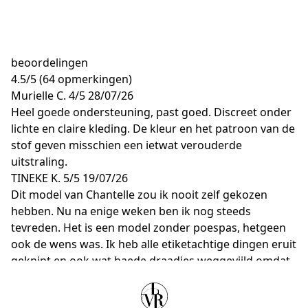
beoordelingen
4.5
/
5
(64 opmerkingen)
Murielle C.
4/5
28/07/26
Heel goede ondersteuning, past goed. Discreet onder
lichte en claire kleding. De kleur en het patroon van de
stof geven misschien een ietwat verouderde
uitstraling.
TINEKE K.
5/5
19/07/26
Dit model van Chantelle zou ik nooit zelf gekozen
hebben. Nu na enige weken ben ik nog steeds
tevreden. Het is een model zonder poespas, hetgeen
ook de wens was. Ik heb alle etiketachtige dingen eruit
geknipt en ook wat haede draadjes weggevijld omdat
ze irriteerden bij de haakjes. Nu kriebeld er niets meer.
H. K.
5/5
30/06/26