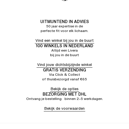
Goede service en medewerkers die je goed helpen
BERNADETTE C.
5/5
23/06/26
Heel comfortabel
ANETTE S.
5/5
15/06/26
UITMUNTEND IN ADVIES
50 jaar expertise in de
Aangenaam om te dragen, perfecte maat
perfecte fit voor elk lichaam.
Vind een winkel bij jou in de buurt
100 WINKELS IN NEDERLAND
Altijd een Livera
bij jou in de buurt
Vind jouw dichtsbijzijnde winkel
GRATIS VERZENDING
Via Click & Collect
of thuisbezorgd vanaf €65
Bekijk de opties
BEZORGING MET DHL
Ontvang je bestelling binnen 2–5 werkdagen.
Bekijk de voorwaarden