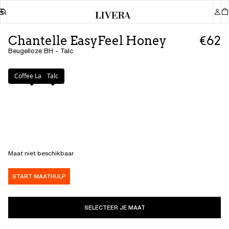
Chantelle EasyFeel Honey
€62
Beugelloze BH - Talc
Kleur
:
Talc
Coffee Latte
Talc
Maat niet beschikbaar
START MAATHULP
SELECTEER JE MAAT