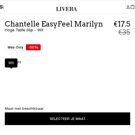
Chantelle EasyFeel Marilyn
€17.5
Hoge Taille Slip - Wit
€35
Web Only
-50%
Kleur
:
Wit
Wit
Maat niet beschikbaar
SELECTEER JE MAAT