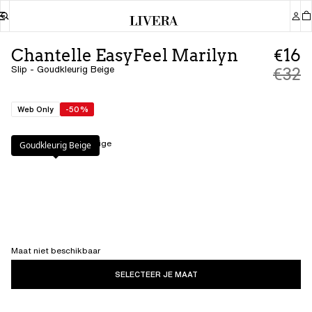
Chantelle EasyFeel Marilyn
€16
Slip - Goudkleurig Beige
€32
Web Only
-50%
Kleur
:
Goudkleurig Beige
Goudkleurig Beige
Maat niet beschikbaar
SELECTEER JE MAAT