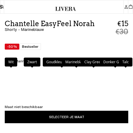
Chantelle EasyFeel Norah
€15
Shorty - Marineblauw
€30
-50%
Bestseller
Kleur
:
Marineblauw
Wit
Zwart
Goudkleurig Beige
Marineblauw
Clay Green
Donker Groen
Talc
Maat niet beschikbaar
SELECTEER JE MAAT