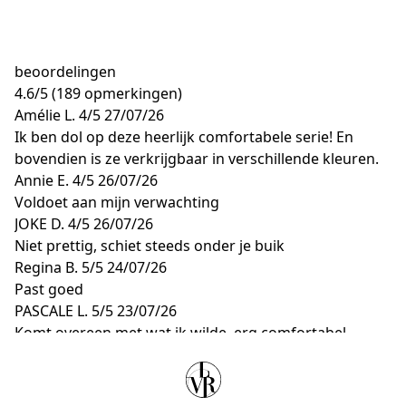
beoordelingen
4.6
/
5
(189 opmerkingen)
Amélie L.
4/5
27/07/26
Ik ben dol op deze heerlijk comfortabele serie! En
bovendien is ze verkrijgbaar in verschillende kleuren.
Annie E.
4/5
26/07/26
Voldoet aan mijn verwachting
JOKE D.
4/5
26/07/26
Niet prettig, schiet steeds onder je buik
Regina B.
5/5
24/07/26
Past goed
PASCALE L.
5/5
23/07/26
Komt overeen met wat ik wilde, erg comfortabel,
goede maat