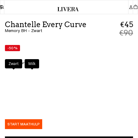
Chantelle Every Curve
€45
Memory BH - Zwart
€90
-50%
Kleur
:
Zwart
Zwart
Milk
START MAATHULP