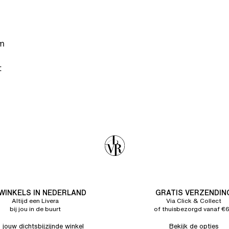
rm
t
 WINKELS IN NEDERLAND
GRATIS VERZENDIN
Altijd een Livera
Via Click & Collect
bij jou in de buurt
of thuisbezorgd vanaf €
 jouw dichtsbijzijnde winkel
Bekijk de opties