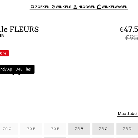
ZOEKEN
WINKELS
INLOGGEN
WINKELWAGEN
e keren naar de hoofdnavigatie.
lle FLEURS
€47.5
48
€95
50%
ndy Apple Shades
D48
Maattabel
70 C
70 E
70 F
75 B
75 C
75 D