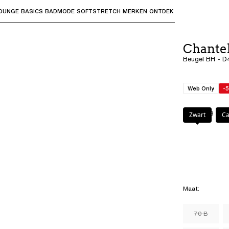
OUNGE
BASICS
BADMODE
SOFTSTRETCH
MERKEN
ONTDEK
bmenu's te openen en "Pijl omhoog" of "Escape" om terug t
Chante
Beugel BH - D
Web Only
-
Kleur
:
D48
Zwart
Ca
Maat
:
70 B