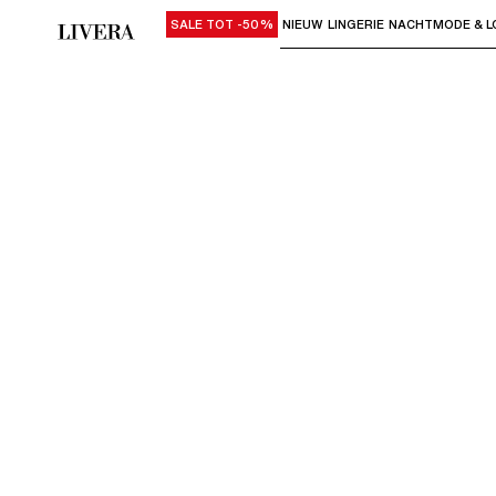
SALE TOT -50%
NIEUW
LINGERIE
NACHTMODE & L
Gebruik "Pijl omlaag" of "Enter" om su