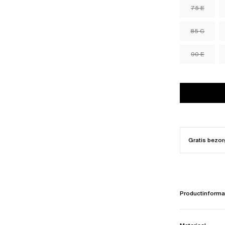
75 E
85 C
90 E
Gratis bezor
Productinforma