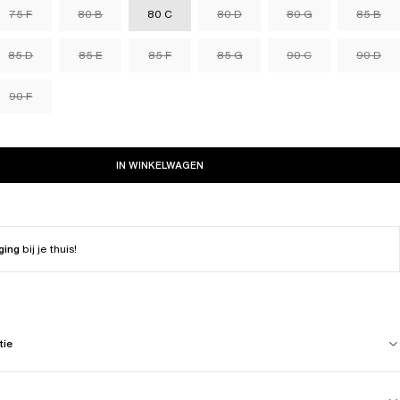
75 F
80 B
80 C
80 D
80 G
85 B
85 D
85 E
85 F
85 G
90 C
90 D
90 F
IN WINKELWAGEN
ging
bij je thuis!
tie