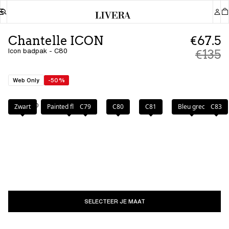
Chantelle ICON
€67.5
Icon badpak - C80
€135
Web Only
-50%
Kleur
:
C80
Zwart
Painted flowers
C79
C80
C81
Bleu grec
C83
SELECTEER JE MAAT