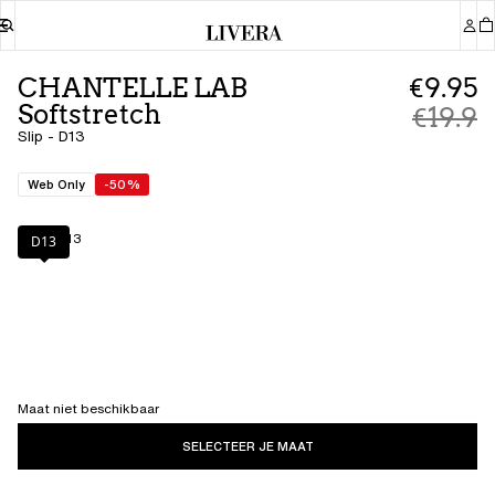
CHANTELLE LAB
€9.95
Softstretch
€19.9
Slip - D13
Web Only
-50%
Kleur
:
D13
D13
Maat niet beschikbaar
SELECTEER JE MAAT