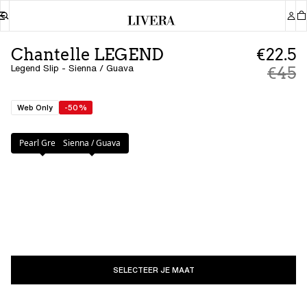
Chantelle LEGEND
€22.5
Legend Slip - Sienna / Guava
€45
Web Only
-50%
Kleur
:
Sienna / Guava
Pearl Green
Sienna / Guava
SELECTEER JE MAAT