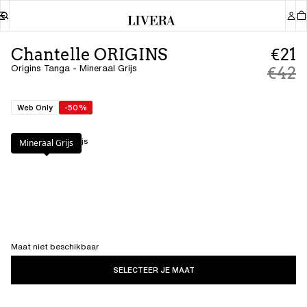
Chantelle ORIGINS
€21
Origins Tanga - Mineraal Grijs
€42
Web Only
-50%
Kleur
:
Mineraal Grijs
Mineraal Grijs
Maat niet beschikbaar
SELECTEER JE MAAT