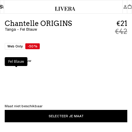
Chantelle ORIGINS
€21
Tanga - Fel Blauw
€42
Web Only
-50%
Kleur
:
Fel Blauw
Fel Blauw
Maat niet beschikbaar
SELECTEER JE MAAT