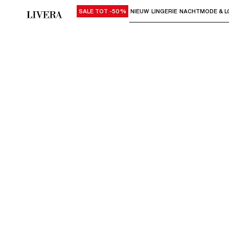
SALE TOT -50%
NIEUW
LINGERIE
NACHTMODE & L
Gebruik "Pijl omlaag" of "Enter" om su