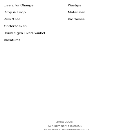
Livera for Change
Wastips
Drop & Loop
Materialen
Pers & PR
Protheses
Onderzoeken
Jouw eigen Livera winkel
Vacatures
Livera 2026 |
KvK-nummer: 51505932
Btw-nummer: NL850060692B01