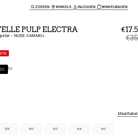
ZOEKEN
WINKELS
INLOGGEN
WINKELWAGEN
e keren naar de hoofdnavigatie.
ELLE PULP ELECTRA
€17.5
Hipster - NUDE CAMAIEU
€35
50%
AMAIEU
EU
Maattabel
38
40
42
44
46