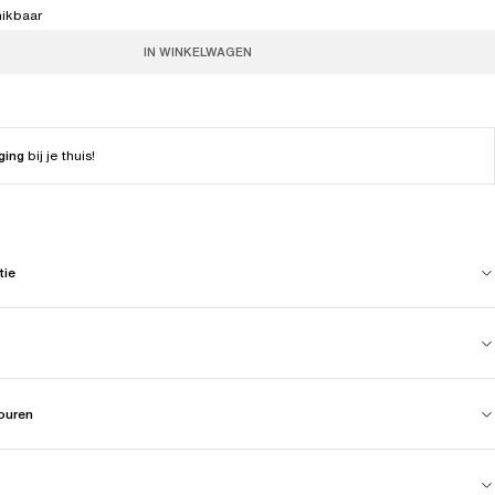
hikbaar
IN WINKELWAGEN
ging
bij je thuis!
tie
touren