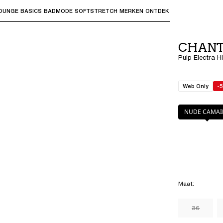
OUNGE
BASICS
BADMODE
SOFTSTRETCH
MERKEN
ONTDEK
bmenu's te openen en "Pijl omhoog" of "Escape" om terug t
CHANT
Pulp Electra 
Web Only
-
Kleur
:
NUDE C
NUDE CAMAI
Maat
:
36