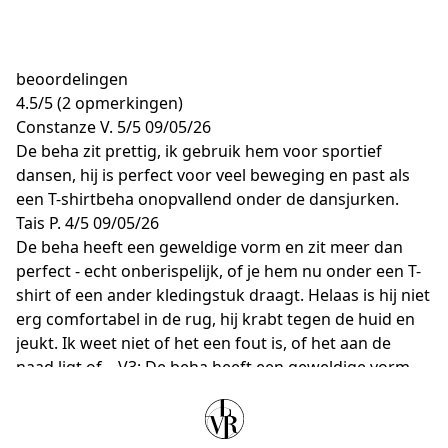
beoordelingen
4.5
/
5
(2 opmerkingen)
Constanze V.
5/5
09/05/26
De beha zit prettig, ik gebruik hem voor sportief
dansen, hij is perfect voor veel beweging en past als
een T-shirtbeha onopvallend onder de dansjurken.
Tais P.
4/5
09/05/26
De beha heeft een geweldige vorm en zit meer dan
perfect - echt onberispelijk, of je hem nu onder een T-
shirt of een ander kledingstuk draagt. Helaas is hij niet
erg comfortabel in de rug, hij krabt tegen de huid en
jeukt. Ik weet niet of het een fout is, of het aan de
naad ligt of... V3: De beha heeft een geweldige vorm
en zit meer dan perfect - echt onberispelijk, of je hem
nu onder een T-shirt of een ander kledingstuk draagt.
Helaas is hij niet erg comfortabel in de rug, hij krabt