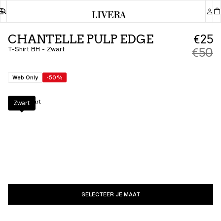
CHANTELLE PULP EDGE
€25
T-Shirt BH - Zwart
€50
Web Only
-50%
Kleur
:
Zwart
Zwart
SELECTEER JE MAAT