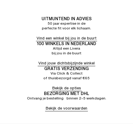
tegen de huid en jeukt. Ik weet niet of het een fout is,
of het aan de naad ligt of...
UITMUNTEND IN ADVIES
50 jaar expertise in de
perfecte fit voor elk lichaam.
Vind een winkel bij jou in de buurt
100 WINKELS IN NEDERLAND
Altijd een Livera
bij jou in de buurt
Vind jouw dichtsbijzijnde winkel
GRATIS VERZENDING
Via Click & Collect
of thuisbezorgd vanaf €65
Bekijk de opties
BEZORGING MET DHL
Ontvang je bestelling binnen 2–5 werkdagen.
Bekijk de voorwaarden