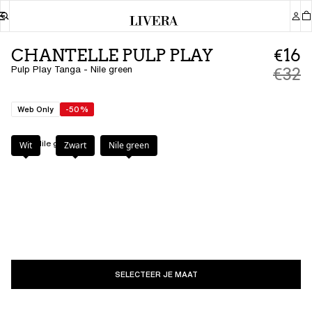
CHANTELLE PULP PLAY
€16
Pulp Play Tanga - Nile green
€32
Web Only
-50%
Kleur
:
Nile green
Wit
Zwart
Nile green
SELECTEER JE MAAT