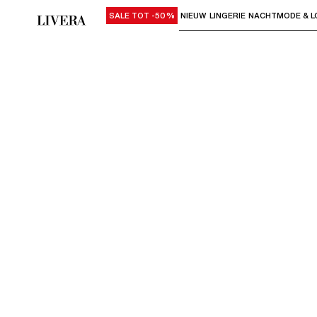
SALE TOT -50%
NIEUW
LINGERIE
NACHTMODE & L
Gebruik "Pijl omlaag" of "Enter" om su