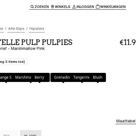
ZOEKEN
WINKELS
INLOGGEN
WINKELWAGEN
e keren naar de hoofdnavigatie.
ie
Alle Slips
Hipsters
LLE PULP PULPIES
€11.9
 brief - Marshmallow Pink
eg 3 items toe)
low Pink
ange Sari
Marshmallow Pink
Berry
Grenadine
Tangerine
Blush
Maattabel
M/L
XL/2XL