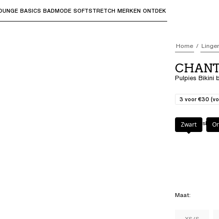
OUNGE
BASICS
BADMODE
SOFTSTRETCH
MERKEN
ONTDEK
bmenu's te openen en "Pijl omhoog" of "Escape" om terug t
Home
Linger
CHANTE
Pulpies Bikini
3 voor €30 (vo
Kleur
:
Marshmal
Zwart
Or
Maat
:
XS/S