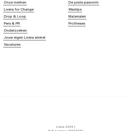
Onze merken
De juiste pasvorm
Livera for Change
Wastips
Drop & Loop
Materialen
Pers & PR
Protheses
Onderzoeken
Jouw eigen Livera winkel
Vacatures
Livera 2026 |
KvK-nummer: 51505932