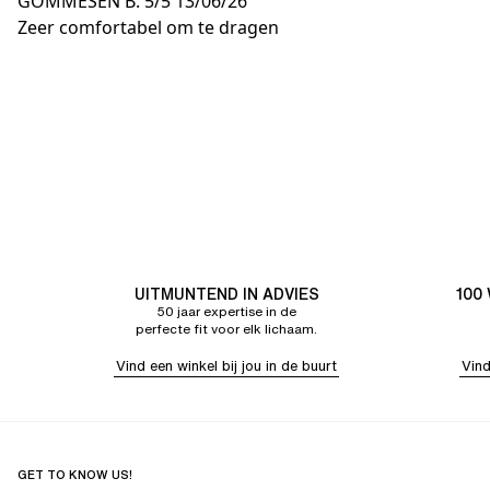
GOMMESEN B.
5/5
13/06/26
Zeer comfortabel om te dragen
UITMUNTEND IN ADVIES
100
50 jaar expertise in de
perfecte fit voor elk lichaam.
Vind een winkel bij jou in de buurt
Vind
GET TO KNOW US!