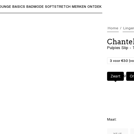
OUNGE
BASICS
BADMODE
SOFTSTRETCH
MERKEN
ONTDEK
bmenu's te openen en "Pijl omhoog" of "Escape" om terug t
Home
Linger
Chante
Pulpies Slip -
3 voor €30 (vo
Kleur
:
Tangerin
Zwart
Or
Maat
:
XS/S