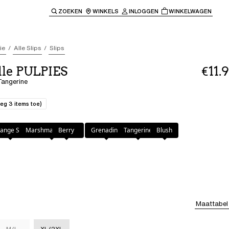
ZOEKEN
WINKELS
INLOGGEN
WINKELWAGEN
e keren naar de hoofdnavigatie.
ie
Alle Slips
Slips
lle PULPIES
€11.9
 Tangerine
eg 3 items toe)
e
ange Sari
Marshmallow Pink
Berry
Grenadine
Tangerine
Blush
Maattabel
M/L
XL/2XL