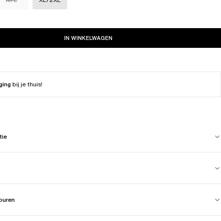
IN WINKELWAGEN
ging
bij je thuis!
tie
touren