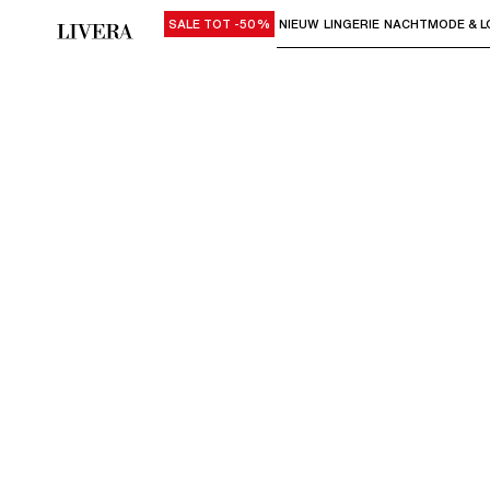
SALE TOT -50%
NIEUW
LINGERIE
NACHTMODE & L
Gebruik "Pijl omlaag" of "Enter" om su