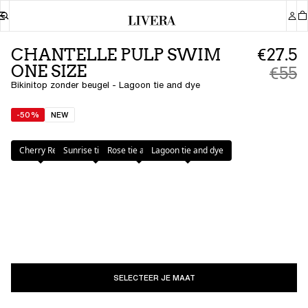
CHANTELLE PULP SWIM
€27.5
ONE SIZE
€55
Bikinitop zonder beugel - Lagoon tie and dye
-50%
NEW
Kleur
:
Lagoon tie and dye
Cherry Red
Sunrise tie & dye
Rose tie and dye
Lagoon tie and dye
SELECTEER JE MAAT