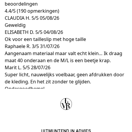
beoordelingen
4.4
/
5
(190 opmerkingen)
CLAUDIA H.
5/5
05/08/26
Geweldig
ELISABETH D.
5/5
04/08/26
Ok voor een tailleslip met hoge taille
Raphaele R.
3/5
31/07/26
Aangenaam materiaal maar valt echt klein… Ik draag
maat 40 onderaan en de M/L is een beetje krap.
Marit L.
5/5
28/07/26
Super licht, nauwelijks voelbaar, geen afdrukken door
de kleding. En het zit zonder te glijden.
Ondergoedhemel.
SAHEDAH B.
5/5
28/07/26
Heel tevreden met dit artikel! Bedankt
UITMUNTEND IN ADVIES