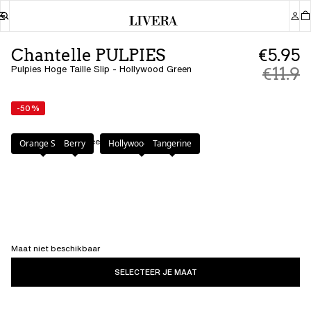
Chantelle PULPIES
€5.95
Pulpies Hoge Taille Slip - Hollywood Green
€11.9
-50%
Kleur
:
Hollywood Green
Orange Sari
Berry
Hollywood Green
Tangerine
Maat niet beschikbaar
SELECTEER JE MAAT