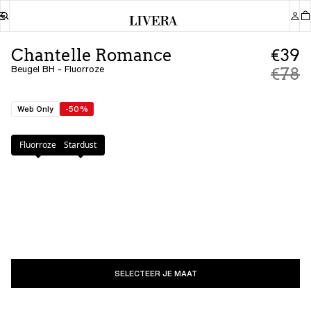
Chantelle Romance
€39
Beugel BH - Fluorroze
€78
Web Only
-50%
Kleur
:
Fluorroze
Fluorroze
Stardust
SELECTEER JE MAAT