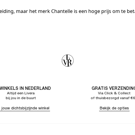
leiding, maar het merk Chantelle is een hoge prijs om te be
 WINKELS IN NEDERLAND
GRATIS VERZENDIN
Altijd een Livera
Via Click & Collect
bij jou in de buurt
of thuisbezorgd vanaf €
 jouw dichtsbijzijnde winkel
Bekijk de opties