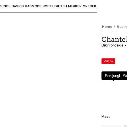
OUNGE
BASICS
BADMODE
SOFTSTRETCH
MERKEN
ONTDEK
bmenu's te openen en "Pijl omhoog" of "Escape" om terug t
Home
Badm
Chante
Bikinibroekje 
-50%
Kleur
:
Wild Leo
Pink Jungle
Wi
Maat
: