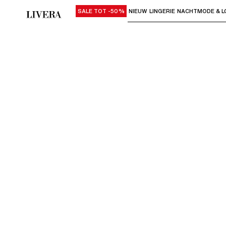
SALE TOT -50%
NIEUW
LINGERIE
NACHTMODE & L
Gebruik "Pijl omlaag" of "Enter" om su