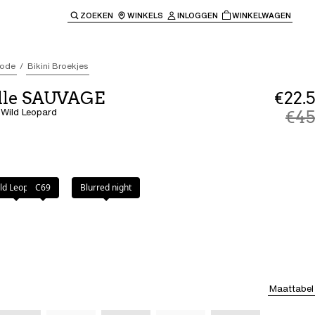
ZOEKEN
WINKELS
INLOGGEN
WINKELWAGEN
e keren naar de hoofdnavigatie.
ode
Bikini Broekjes
lle SAUVAGE
€22.5
- Wild Leopard
€45
pard
ld Leopard
C69
Blurred night
Maattabel