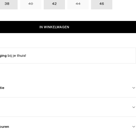
38
40
42
44
46
IN WINKELWAGEN
ging
bij je thuis!
tie
touren