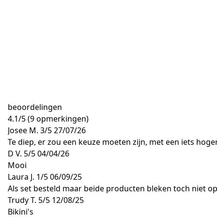
beoordelingen
4.1
/
5
(9 opmerkingen)
Josee M.
3/5
27/07/26
Te diep, er zou een keuze moeten zijn, met een iets hoger
D V.
5/5
04/04/26
Mooi
Laura J.
1/5
06/09/25
Als set besteld maar beide producten bleken toch niet o
Trudy T.
5/5
12/08/25
Bikini's