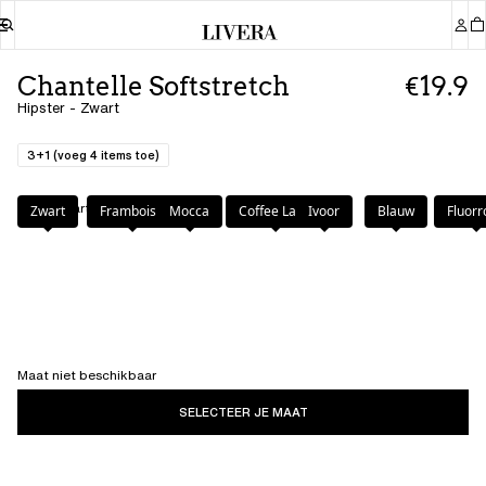
Chantelle Softstretch
€19.9
Hipster - Zwart
3+1 (voeg 4 items toe)
Kleur
:
Zwart
Zwart
Framboise
Mocca
Coffee Latte
Ivoor
Blauw
Fluorr
Maat niet beschikbaar
SELECTEER JE MAAT