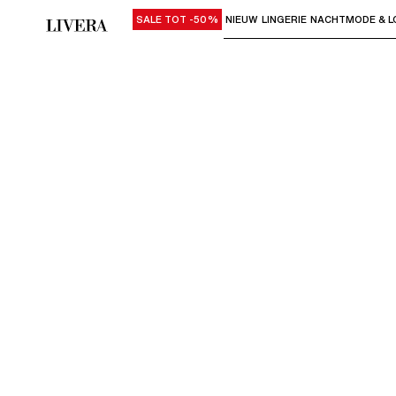
SALE TOT -50%
NIEUW
LINGERIE
NACHTMODE & L
Gebruik "Pijl omlaag" of "Enter" om su