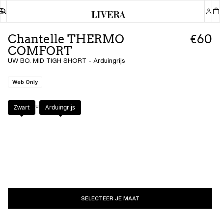
Chantelle THERMO
€60
COMFORT
UW BO. MID TIGH SHORT - Arduingrijs
Web Only
Kleur
:
Arduingrijs
Zwart
Arduingrijs
SELECTEER JE MAAT