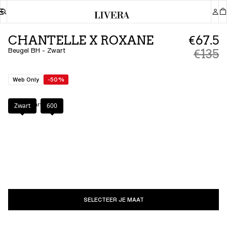
CHANTELLE X ROXANE
€67.5
Beugel BH - Zwart
€135
Web Only
-50%
Kleur
:
Zwart
Zwart
600
SELECTEER JE MAAT