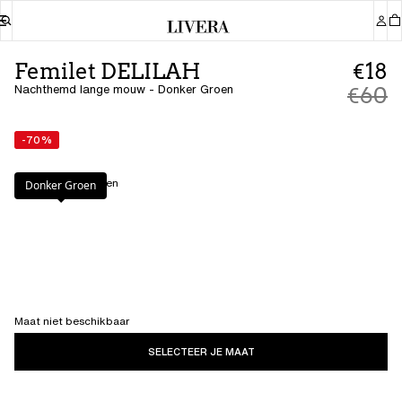
Femilet DELILAH
€18
Nachthemd lange mouw - Donker Groen
€60
-70%
Kleur
:
Donker Groen
Donker Groen
Maat niet beschikbaar
SELECTEER JE MAAT