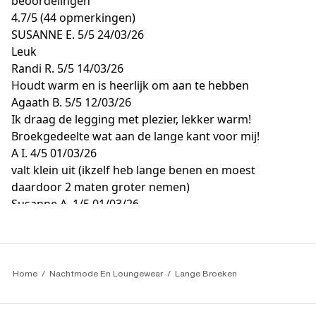
beoordelingen
4.7
/
5
(44 opmerkingen)
SUSANNE E.
5/5
24/03/26
Leuk
Randi R.
5/5
14/03/26
Houdt warm en is heerlijk om aan te hebben
Agaath B.
5/5
12/03/26
Ik draag de legging met plezier, lekker warm!
Broekgedeelte wat aan de lange kant voor mij!
A I.
4/5
01/03/26
valt klein uit (ikzelf heb lange benen en moest
daardoor 2 maten groter nemen)
Susanne A.
1/5
01/03/26
Ze zijn waarschijnlijk prima, maar ik kon ze niet kopen
toen ik de mogelijkheid had om de leveringslocatie te
kiezen.
Home
Nachtmode En Loungewear
Lange Broeken