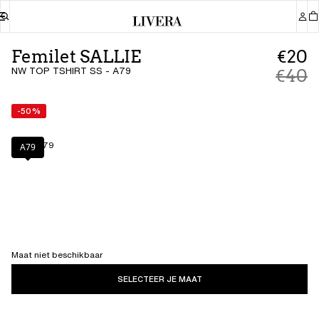
Femilet SALLIE
€20
NW TOP TSHIRT SS - A79
€40
-50%
Kleur
:
A79
A79
Maat niet beschikbaar
SELECTEER JE MAAT