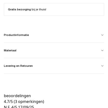
Gratis bezorging
bij je thuis!
Productinformatie
Materiaal
Levering en Retouren
beoordelingen
4.7
/
5
(3 opmerkingen)
N F.
4/5
17/09/25