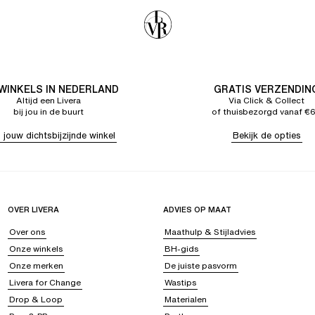
 WINKELS IN NEDERLAND
GRATIS VERZENDIN
Altijd een Livera
Via Click & Collect
bij jou in de buurt
of thuisbezorgd vanaf €
 jouw dichtsbijzijnde winkel
Bekijk de opties
OVER LIVERA
ADVIES OP MAAT
Over ons
Maathulp & Stijladvies
Onze winkels
BH-gids
Onze merken
De juiste pasvorm
Livera for Change
Wastips
Drop & Loop
Materialen