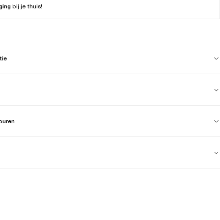
ging
bij je thuis!
tie
touren