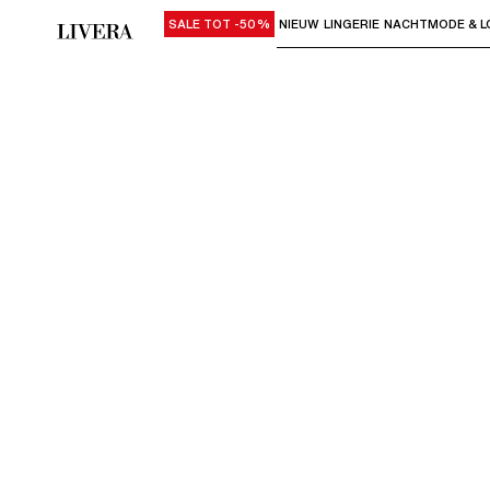
SALE TOT -50%
NIEUW
LINGERIE
NACHTMODE & L
Gebruik "Pijl omlaag" of "Enter" om su