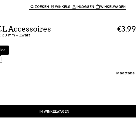
ZOEKEN
WINKELS
INLOGGEN
WINKELWAGEN
e keren naar de hoofdnavigatie.
CL Accessoires
€3.99
k 30 mm - Zwart
ige
Maattabel
IN WINKELWAGEN