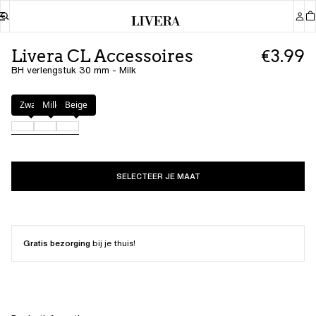
Livera CL Accessoires
€3.99
BH verlengstuk 30 mm - Milk
Kleur
:
Milk
Zwart
Milk
Beige
SELECTEER JE MAAT
Gratis bezorging
bij je thuis!