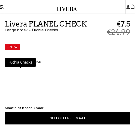
Livera FLANEL CHECK
€7.5
Lange broek - Fuchia Checks
€24.99
-70%
Kleur
:
Fuchia Checks
Fuchia Checks
Maat niet beschikbaar
SELECTEER JE MAAT