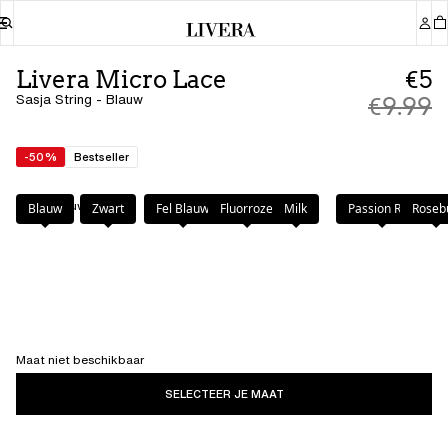
Livera Micro Lace
€5
Sasja String - Blauw
€9.99
-50%
Bestseller
Kleur
:
Blauw
Blauw
Zwart
Fel Blauw
Fluorroze
Milk
Passion Red
Roseb
Maat niet beschikbaar
SELECTEER JE MAAT