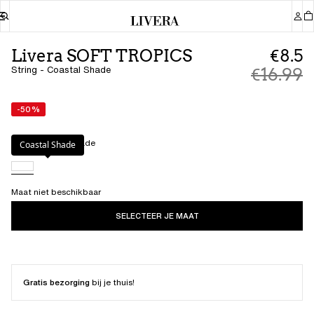
Livera SOFT TROPICS
€8.5
String - Coastal Shade
€16.99
-50%
Kleur
:
Coastal Shade
Coastal Shade
Maat niet beschikbaar
SELECTEER JE MAAT
Gratis bezorging
bij je thuis!