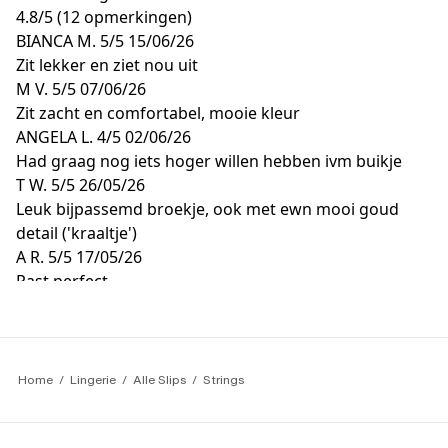
4.8
/
5
(12 opmerkingen)
BIANCA M.
5/5
15/06/26
Zit lekker en ziet nou uit
M V.
5/5
07/06/26
Zit zacht en comfortabel, mooie kleur
ANGELA L.
4/5
02/06/26
Had graag nog iets hoger willen hebben ivm buikje
T W.
5/5
26/05/26
Leuk bijpassemd broekje, ook met ewn mooi goud
detail ('kraaltje')
A R.
5/5
17/05/26
Past perfect
Home
Lingerie
Alle Slips
Strings